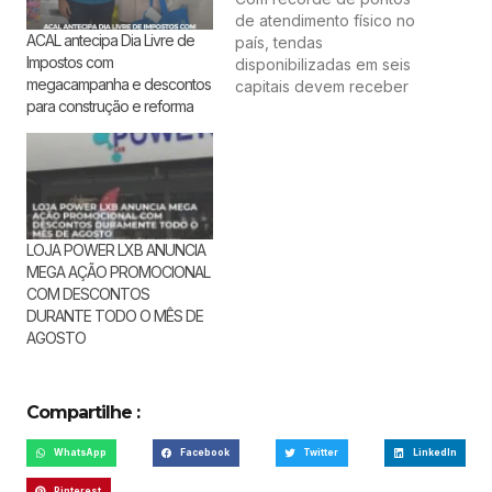
de atendimento físico no
ACAL antecipa Dia Livre de
país, tendas
Impostos com
disponibilizadas em seis
megacampanha e descontos
capitais devem receber
para construção e reforma
milhares de brasileiros
para consulta e
renegociação de dívidas
entre 23 e 27 de
novembro São Paulo,
novembro de 2021 – A
26ª edição do Feirão
LOJA POWER LXB ANUNCIA
Serasa Limpa Nome, que
MEGA AÇÃO PROMOCIONAL
já possibilitou a
COM DESCONTOS
renegociação…
DURANTE TODO O MÊS DE
AGOSTO
Compartilhe :
WhatsApp
Facebook
Twitter
LinkedIn
Pinterest