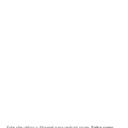
Este site utiliza o Akismet para reduzir spam.
Saiba como