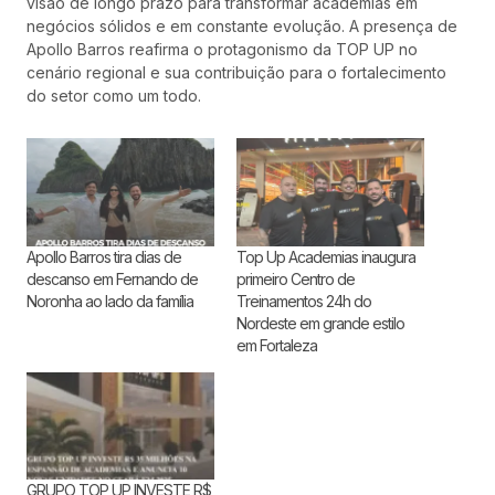
visão de longo prazo para transformar academias em
negócios sólidos e em constante evolução. A presença de
Apollo Barros reafirma o protagonismo da TOP UP no
cenário regional e sua contribuição para o fortalecimento
do setor como um todo.
Apollo Barros tira dias de
Top Up Academias inaugura
descanso em Fernando de
primeiro Centro de
Noronha ao lado da família
Treinamentos 24h do
Nordeste em grande estilo
em Fortaleza
GRUPO TOP UP INVESTE R$