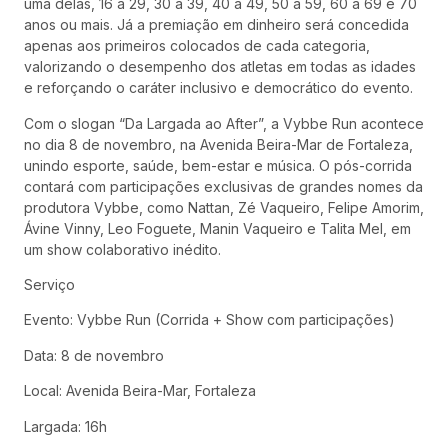
uma delas, 16 a 29, 30 a 39, 40 a 49, 50 a 59, 60 a 69 e 70
anos ou mais. Já a premiação em dinheiro será concedida
apenas aos primeiros colocados de cada categoria,
valorizando o desempenho dos atletas em todas as idades
e reforçando o caráter inclusivo e democrático do evento.
Com o slogan “Da Largada ao After”, a Vybbe Run acontece
no dia 8 de novembro, na Avenida Beira-Mar de Fortaleza,
unindo esporte, saúde, bem-estar e música. O pós-corrida
contará com participações exclusivas de grandes nomes da
produtora Vybbe, como Nattan, Zé Vaqueiro, Felipe Amorim,
Ávine Vinny, Leo Foguete, Manin Vaqueiro e Talita Mel, em
um show colaborativo inédito.
Serviço
Evento: Vybbe Run (Corrida + Show com participações)
Data: 8 de novembro
Local: Avenida Beira-Mar, Fortaleza
Largada: 16h