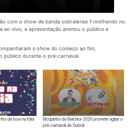
ção com o show da banda sobralense Frevilhando no
a ao vivo, a apresentação animou o público e
 acompanharam o show do começo ao fim,
 público durante o pré-carnaval.
nho de boa na folia
Bloquinho do Belchior 2026 promete agitar o
pré-carnaval de Sobral