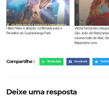
Hilário Neto é atração confirmada para o
Vitória Fernandez integ
Réveillon do Guaramiranga Park
São João de Maracanaú 
mesma noite de Alok, S
Natanzinho Lima
Compartilhe :
WhatsApp
Facebook
Twitte
Deixe uma resposta