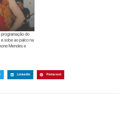
ra programação do
e sobe ao palco na
imone Mendes e
r
LinkedIn
Pinterest