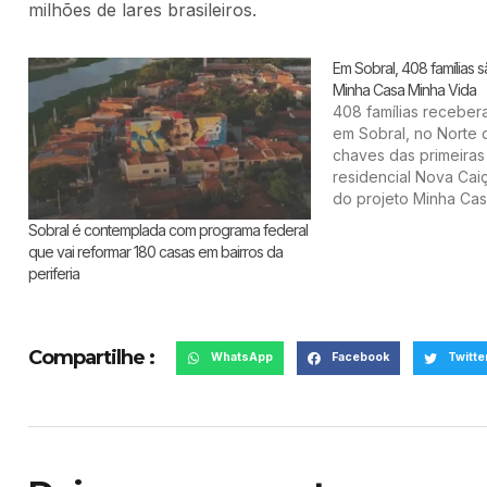
milhões de lares brasileiros.
Em Sobral, 408 famílias 
Minha Casa Minha Vida
408 famílias recebe
em Sobral, no Norte 
chaves das primeiras
residencial Nova Cai
do projeto Minha Cas
inauguração contou 
Sobral é contemplada com programa federal
do ministro das Cidad
que vai reformar 180 casas em bairros da
Occhi. Quando todas
periferia
estiverem concluídas,
terá…
Compartilhe :
WhatsApp
Facebook
Twitte