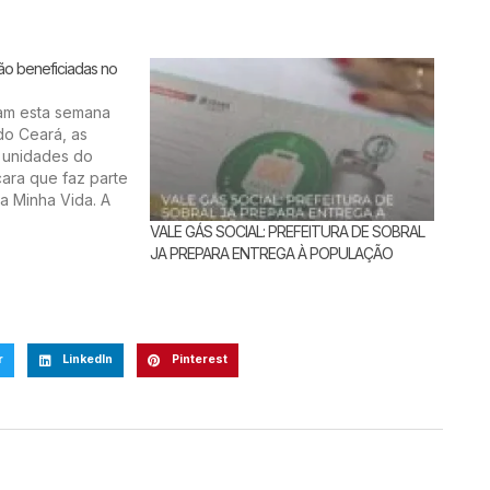
são beneficiadas no
ram esta semana
do Ceará, as
 unidades do
çara que faz parte
a Minha Vida. A
com a presença
VALE GÁS SOCIAL: PREFEITURA DE SOBRAL
es Gilberto
JA PREPARA ENTREGA À POPULAÇÃO
 as etapas
 o residencial
r
LinkedIn
Pinterest