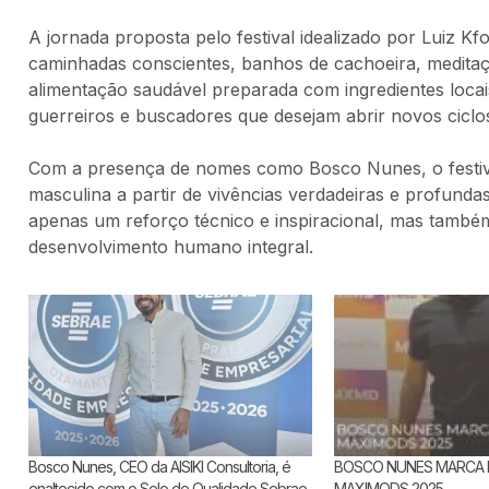
A jornada proposta pelo festival idealizado por Luiz Kf
caminhadas conscientes, banhos de cachoeira, meditação,
alimentação saudável preparada com ingredientes locais
guerreiros e buscadores que desejam abrir novos ciclos
Com a presença de nomes como Bosco Nunes, o festiv
masculina a partir de vivências verdadeiras e profunda
apenas um reforço técnico e inspiracional, mas també
desenvolvimento humano integral.
Bosco Nunes, CEO da AISIKI Consultoria, é
BOSCO NUNES MARCA 
enaltecido com o Selo de Qualidade Sebrae
MAXIMODS 2025