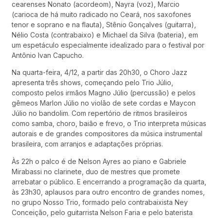
cearenses Nonato (acordeom), Nayra (voz), Marcio
(carioca de há muito radicado no Ceará, nos saxofones
tenor e soprano e na flauta), Stênio Gonçalves (guitarra),
Nélio Costa (contrabaixo) e Michael da Silva (bateria), em
um espetáculo especialmente idealizado para o festival por
Antônio Ivan Capucho.
Na quarta-feira, 4/12, a partir das 20h30, o Choro Jazz
apresenta três shows, começando pelo Trio Júlio,
composto pelos irmãos Magno Júlio (percussão) e pelos
gêmeos Marlon Júlio no violão de sete cordas e Maycon
Júlio no bandolim. Com repertório de ritmos brasileiros
como samba, choro, baião e frevo, o Trio interpreta músicas
autorais e de grandes compositores da música instrumental
brasileira, com arranjos e adaptações próprias.
Às 22h o palco é de Nelson Ayres ao piano e Gabriele
Mirabassi no clarinete, duo de mestres que promete
arrebatar o público. E encerrando a programação da quarta,
às 23h30, aplausos para outro encontro de grandes nomes,
no grupo Nosso Trio, formado pelo contrabaixista Ney
Conceição, pelo guitarrista Nelson Faria e pelo baterista