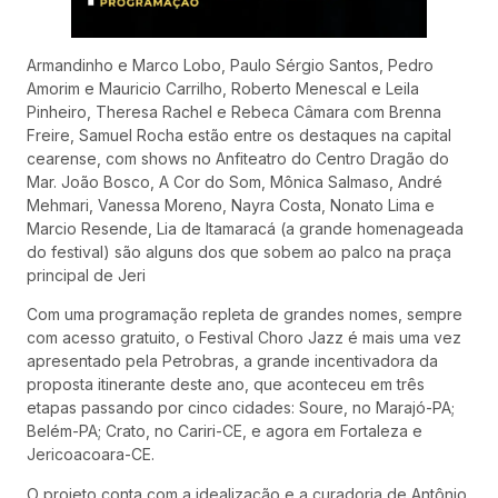
Armandinho e Marco Lobo, Paulo Sérgio Santos, Pedro
Amorim e Mauricio Carrilho, Roberto Menescal e Leila
Pinheiro, Theresa Rachel e Rebeca Câmara com Brenna
Freire, Samuel Rocha estão entre os destaques na capital
cearense, com shows no Anfiteatro do Centro Dragão do
Mar. João Bosco, A Cor do Som, Mônica Salmaso, André
Mehmari, Vanessa Moreno, Nayra Costa, Nonato Lima e
Marcio Resende, Lia de Itamaracá (a grande homenageada
do festival) são alguns dos que sobem ao palco na praça
principal de Jeri
Com uma programação repleta de grandes nomes, sempre
com acesso gratuito, o Festival Choro Jazz é mais uma vez
apresentado pela Petrobras, a grande incentivadora da
proposta itinerante deste ano, que aconteceu em três
etapas passando por cinco cidades: Soure, no Marajó-PA;
Belém-PA; Crato, no Cariri-CE, e agora em Fortaleza e
Jericoacoara-CE.
O projeto conta com a idealização e a curadoria de Antônio