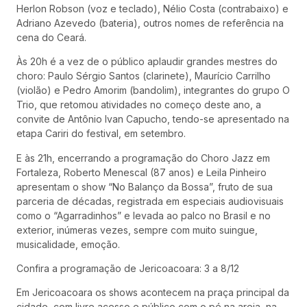
Herlon Robson (voz e teclado), Nélio Costa (contrabaixo) e
Adriano Azevedo (bateria), outros nomes de referência na
cena do Ceará.
Às 20h é a vez de o público aplaudir grandes mestres do
choro: Paulo Sérgio Santos (clarinete), Maurício Carrilho
(violão) e Pedro Amorim (bandolim), integrantes do grupo O
Trio, que retomou atividades no começo deste ano, a
convite de Antônio Ivan Capucho, tendo-se apresentado na
etapa Cariri do festival, em setembro.
E às 21h, encerrando a programação do Choro Jazz em
Fortaleza, Roberto Menescal (87 anos) e Leila Pinheiro
apresentam o show “No Balanço da Bossa”, fruto de sua
parceria de décadas, registrada em especiais audiovisuais
como o “Agarradinhos” e levada ao palco no Brasil e no
exterior, inúmeras vezes, sempre com muito suingue,
musicalidade, emoção.
Confira a programação de Jericoacoara: 3 a 8/12
Em Jericoacoara os shows acontecem na praça principal da
cidade, com livre acesso e público com o pé na areia, na