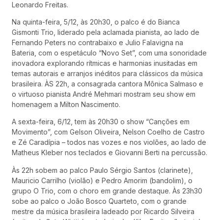
Leonardo Freitas.
Na quinta-feira, 5/12, às 20h30, o palco é do Bianca
Gismonti Trio, liderado pela aclamada pianista, ao lado de
Fernando Peters no contrabaixo e Julio Falavigna na
Bateria, com o espetáculo “Novo Set”, com uma sonoridade
inovadora explorando rítmicas e harmonias inusitadas em
temas autorais e arranjos inéditos para clássicos da música
brasileira. ÀS 22h, a consagrada cantora Mônica Salmaso e
o virtuoso pianista André Mehmari mostram seu show em
homenagem a Milton Nascimento.
A sexta-feira, 6/12, tem às 20h30 o show “Canções em
Movimento”, com Gelson Oliveira, Nelson Coelho de Castro
e Zé Caradípia – todos nas vozes e nos violões, ao lado de
Matheus Kleber nos teclados e Giovanni Berti na percussão.
Às 22h sobem ao palco Paulo Sérgio Santos (clarinete),
Mauricio Carrilho (violão) e Pedro Amorim (bandolim), o
grupo O Trio, com o choro em grande destaque. Às 23h30
sobe ao palco o João Bosco Quarteto, com o grande
mestre da música brasileira ladeado por Ricardo Silveira