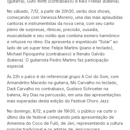
(guitarra), Guto Wirtti (contrabaixo) e Kiko Freitas (bateria).
No sábado, 7/12, a partir de 20h30, serão dois shows,
começando com Vanessa Moreno, uma das mais aplaudidas
cantoras e instrumentistas da nova cena, com seu canto
pleno de surpresas, rítmicas, precisão, ousadia,
musicalidade e seu violão que combina esmero harmônico
e virtuose no ritmo. Ela apresenta o espetáculo “Solar” ao
lado de um super time: Felipe Martins (piano e teclado),
Michael Pipoquinha (contrabaixo) e Renato Galvão
(bateria). O guitarrista Pedro Martins faz participação
especial.
Às 22h o palco é do referencial grupo A Cor do Som, com
Armandinho Macedo na guitarra, Mú Carvalho no teclado,
Dadi Carvalho no contrabaixo, Gustavo Schroeter na
bateria, Ary Dias na percussão, em uma das apresentações
mais esperadas desta edição do Festival Choro Jazz.
No domingo, 8/12, a partir de 19h30, o público vai curtir o
último dia de festival começando pela apresentação de
Armenina do Coco de Fulô, de Jeri, representando a cultura
popular tradicional e os artistas de Jericoacoara.