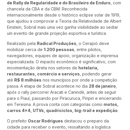
de Rally de Regularidade e do Brasileiro de Enduro
, com
chancela da CBA e da CBM. Reconhecida
internacionalmente desde o histórico eclipse solar de 1919,
que ajudou a comprovar a Teoria da Relatividade de Albert
Einstein, Sobral mais uma vez ganha visibilidade ao sediar
um evento de grande projeção esportiva e turística.
Realizado pela
Radical Produções
, o Cerapió deve
mobilizar cerca de
1.200 pessoas
, entre pilotos,
navegadores, equipes de apoio, organização e imprensa
especializada. O impacto econômico é significativo, com
movimentação direta nos setores de
hotelaria,
restaurantes, comércio e serviços
, podendo gerar
até
R$ 8 milhões
nos municípios por onde a competição
passa. A etapa de Sobral acontece no dia
28 de janeiro
,
após o rally percorrer Aracati e Canindé, antes de seguir
para o Piauí, passando por Piracuruca, Piripiri e encerrando
em Teresina. A prova conta com categorias como
motos,
carros 4×4, UTVs, quadriciclos, big-trail e expedição
.
O prefeito
Oscar Rodrigues
destacou o preparo da
cidade para receber o evento, ressaltando a logística