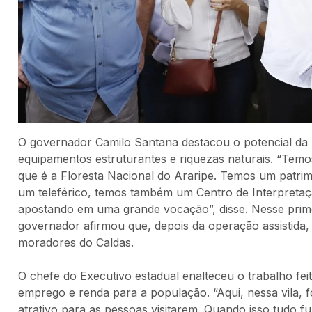
O governador Camilo Santana destacou o potencial da 
equipamentos estruturantes e riquezas naturais. “Temo
que é a Floresta Nacional do Araripe. Temos um patrimôn
um teleférico, temos também um Centro de Interpretaçã
apostando em uma grande vocação”, disse. Nesse primeir
governador afirmou que, depois da operação assistid
moradores do Caldas.
O chefe do Executivo estadual enalteceu o trabalho fe
emprego e renda para a população. “Aqui, nessa vila, 
atrativo para as pessoas visitarem. Quando isso tudo 