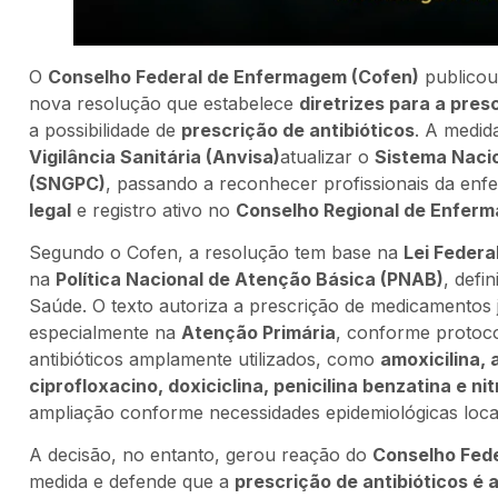
O
Conselho Federal de Enfermagem (Cofen)
publicou,
nova resolução que estabelece
diretrizes para a pre
a possibilidade de
prescrição de antibióticos
. A medid
Vigilância Sanitária (Anvisa)
atualizar o
Sistema Naci
(SNGPC)
, passando a reconhecer profissionais da en
legal
e registro ativo no
Conselho Regional de Enfer
Segundo o Cofen, a resolução tem base na
Lei Federa
na
Política Nacional de Atenção Básica (PNAB)
, defi
Saúde. O texto autoriza a prescrição de medicamentos
especialmente na
Atenção Primária
, conforme protocolo
antibióticos amplamente utilizados, como
amoxicilina, 
ciprofloxacino, doxiciclina, penicilina benzatina e ni
ampliação conforme necessidades epidemiológicas loca
A decisão, no entanto, gerou reação do
Conselho Fede
medida e defende que a
prescrição de antibióticos é 