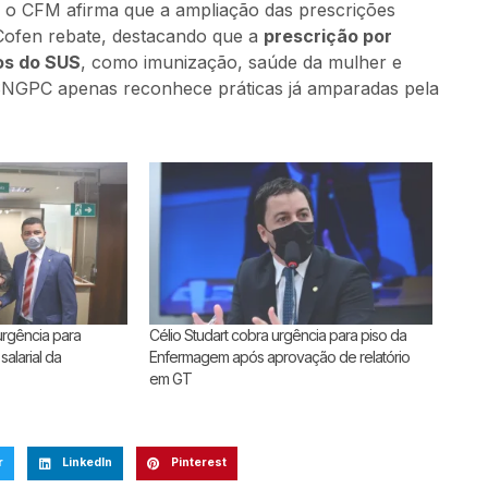
a, o CFM afirma que a ampliação das prescrições
 Cofen rebate, destacando que a
prescrição por
os do SUS
, como imunização, saúde da mulher e
 SNGPC apenas reconhece práticas já amparadas pela
urgência para
Célio Studart cobra urgência para piso da
salarial da
Enfermagem após aprovação de relatório
em GT
r
LinkedIn
Pinterest