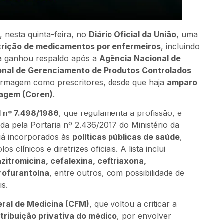
 nesta quinta-feira, no
Diário Oficial da União
, uma
scrição de medicamentos por enfermeiros
, incluindo
a ganhou respaldo após a
Agência Nacional de
onal de Gerenciamento de Produtos Controlados
fermagem como prescritores, desde que haja
amparo
magem (Coren)
.
l nº 7.498/1986
, que regulamenta a profissão, e
nida pela Portaria nº 2.436/2017 do Ministério da
 já incorporados às
políticas públicas de saúde
,
s clínicos e diretrizes oficiais. A lista inclui
azitromicina, cefalexina, ceftriaxona,
trofurantoína
, entre outros, com possibilidade de
is.
ral de Medicina (CFM)
, que voltou a criticar a
atribuição privativa do médico
, por envolver