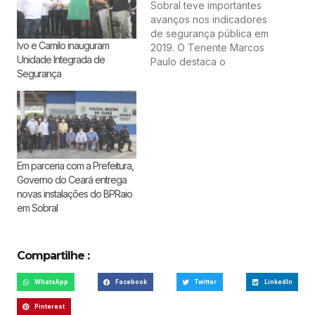
Sobral teve importantes
avanços nos indicadores
de segurança pública em
Ivo e Camilo inauguram
2019. O Tenente Marcos
Unidade Integrada de
Paulo destaca o
Segurança
empenho das forças de
Segurança Pública com
os resultados obtidos na
redução dos índices
criminais e a implantação
de novas ferramentas
para atender a
Em parceria com a Prefeitura,
população sobralense
Governo do Ceará entrega
de forma mais ágil e
novas instalações do BPRaio
dinâmica. A…
em Sobral
Compartilhe :
WhatsApp
Facebook
Twitter
LinkedIn
Pinterest