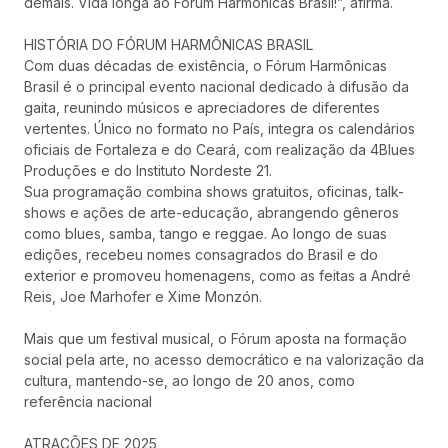
demais. Vida longa ao Fórum Harmônicas Brasil!”, afirma.
HISTÓRIA DO FÓRUM HARMÔNICAS BRASIL
Com duas décadas de existência, o Fórum Harmônicas
Brasil é o principal evento nacional dedicado à difusão da
gaita, reunindo músicos e apreciadores de diferentes
vertentes. Único no formato no País, integra os calendários
oficiais de Fortaleza e do Ceará, com realização da 4Blues
Produções e do Instituto Nordeste 21.
Sua programação combina shows gratuitos, oficinas, talk-
shows e ações de arte-educação, abrangendo gêneros
como blues, samba, tango e reggae. Ao longo de suas
edições, recebeu nomes consagrados do Brasil e do
exterior e promoveu homenagens, como as feitas a André
Reis, Joe Marhofer e Xime Monzón.
Mais que um festival musical, o Fórum aposta na formação
social pela arte, no acesso democrático e na valorização da
cultura, mantendo-se, ao longo de 20 anos, como
referência nacional
ATRAÇÕES DE 2025