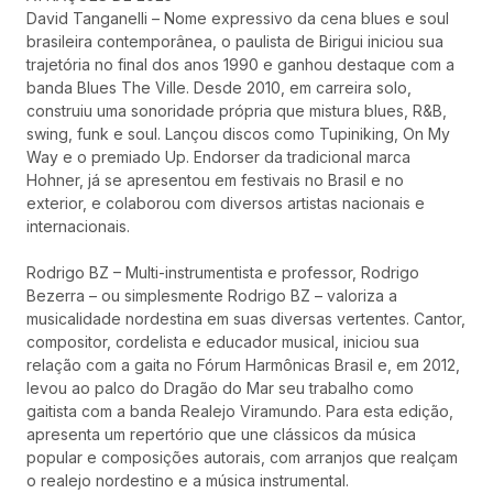
David Tanganelli – Nome expressivo da cena blues e soul
brasileira contemporânea, o paulista de Birigui iniciou sua
trajetória no final dos anos 1990 e ganhou destaque com a
banda Blues The Ville. Desde 2010, em carreira solo,
construiu uma sonoridade própria que mistura blues, R&B,
swing, funk e soul. Lançou discos como Tupiniking, On My
Way e o premiado Up. Endorser da tradicional marca
Hohner, já se apresentou em festivais no Brasil e no
exterior, e colaborou com diversos artistas nacionais e
internacionais.
Rodrigo BZ – Multi-instrumentista e professor, Rodrigo
Bezerra – ou simplesmente Rodrigo BZ – valoriza a
musicalidade nordestina em suas diversas vertentes. Cantor,
compositor, cordelista e educador musical, iniciou sua
relação com a gaita no Fórum Harmônicas Brasil e, em 2012,
levou ao palco do Dragão do Mar seu trabalho como
gaitista com a banda Realejo Viramundo. Para esta edição,
apresenta um repertório que une clássicos da música
popular e composições autorais, com arranjos que realçam
o realejo nordestino e a música instrumental.