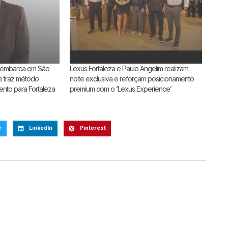
esembarca em São
Lexus Fortaleza e Paulo Angelim realizam
e traz método
noite exclusiva e reforçam posicionamento
nto para Fortaleza
premium com o ‘Lexus Experience’
r
LinkedIn
Pinterest