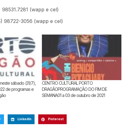
) 98531.7281 (wapp e cel)
5) 98722-3056 (wapp e cel)
neste sábado (31/7),
CENTRO CULTURAL PORTO
22 de programas e
DRAGÃOPROGRAMAÇÃO DO FIM DE
gão
SEMANA01 a 03 de outubro de 2021
r
LinkedIn
Pinterest