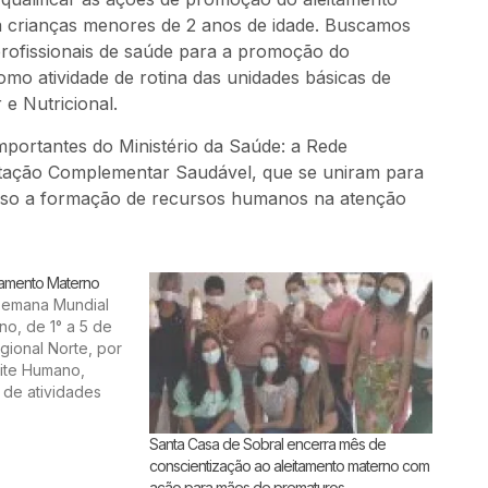
 crianças menores de 2 anos de idade. Buscamos
rofissionais de saúde para a promoção do
mo atividade de rotina das unidades básicas de
 e Nutricional.
importantes do Ministério da Saúde: a Rede
ntação Complementar Saudável, que se uniram para
sso a formação de recursos humanos na atenção
tamento Materno
emana Mundial
no, de 1° a 5 de
gional Norte, por
ite Humano,
 de atividades
onvites para
a alta hospitalar,
Santa Casa de Sobral encerra mês de
 no ambulatório
conscientização ao aleitamento materno com
ação para mães de prematuros