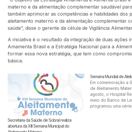
materno e da alimentação complementar saudável para
também aprimorar as competências e habilidades dos p
aleitamento materno e da alimentação complementar co
saúde”, disse o gerente da célula de Vigilância Alimentar
A iniciativa é o resultado da integração de duas ações 
Amamenta Brasil e a Estratégia Nacional para a Alime
formar essa nova estratégia, que tem como compromi
básica.
Semana Mundial de Alei
Em comemoração a S
de Aleitamento Mater
agosto, o Hospital Re
meio do Banco de Le
programou uma série
como a entrega de c
nutrizes no momento d
Secretaria da Saúde de Sobral realiza
para doação de leite
abertura da XIII Semana Municipal do
do HRN,…
Aleitamento Materno