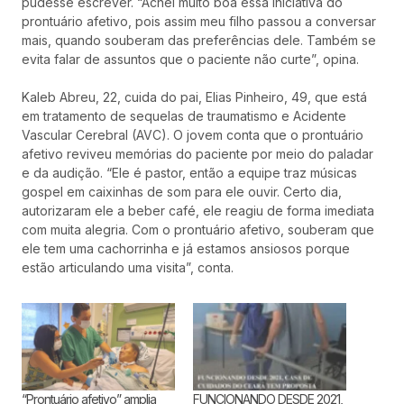
pudesse escrever. “Achei muito boa essa iniciativa do
prontuário afetivo, pois assim meu filho passou a conversar
mais, quando souberam das preferências dele. Também se
evita falar de assuntos que o paciente não curte”, opina.
Kaleb Abreu, 22, cuida do pai, Elias Pinheiro, 49, que está
em tratamento de sequelas de traumatismo e Acidente
Vascular Cerebral (AVC). O jovem conta que o prontuário
afetivo reviveu memórias do paciente por meio do paladar
e da audição. “Ele é pastor, então a equipe traz músicas
gospel em caixinhas de som para ele ouvir. Certo dia,
autorizaram ele a beber café, ele reagiu de forma imediata
com muita alegria. Com o prontuário afetivo, souberam que
ele tem uma cachorrinha e já estamos ansiosos porque
estão articulando uma visita”, conta.
“Prontuário afetivo” amplia
FUNCIONANDO DESDE 2021,