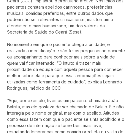
Ceará (CCC), implantou o prontuário afetivo. Nos leitos dos
pacientes constam apelidos carinhosos, preferências
musicais, comidas preferidas, entre outros dados que
podem não ser relevantes clinicamente, mas tornam o
atendimento mais humanizado, um dos valores da
Secretaria da Saúde do Ceará (Sesa).
No momento em que o paciente chega à unidade, é
realizada a identificação e são feitas perguntas ao paciente
ou acompanhante para conhecer mais sobre a vida de
quem vai ficar internado. “O intuito é trazer mais
proximidade da equipe com aquela pessoa para conhecer
melhor sobre ela e para que essas informações sejam
utilizadas como ferramenta de cuidado”, explica Leonardo
Rodrigues, médico da CCC.
“Aqui, por exemplo, tivemos um paciente chamado João
Batista, mas ele gostava de ser chamado de Balaio. Ele não
interagia pelo nome original, mas com o apelido. Atitudes
como essa fazem com que o paciente se sinta acolhido e o
processo de internação se torne bem mais leve,
resgatando lembranças como comida predileta ou visita de