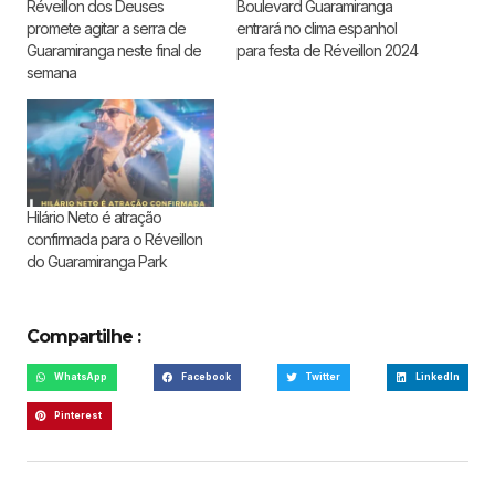
Réveillon dos Deuses
Boulevard Guaramiranga
promete agitar a serra de
entrará no clima espanhol
Guaramiranga neste final de
para festa de Réveillon 2024
semana
Hilário Neto é atração
confirmada para o Réveillon
do Guaramiranga Park
Compartilhe :
WhatsApp
Facebook
Twitter
LinkedIn
Pinterest