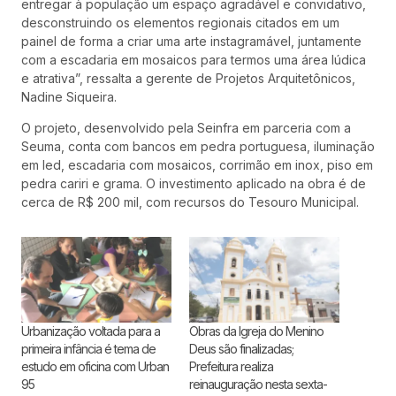
entregar à população um espaço agradável e convidativo,
desconstruindo os elementos regionais citados em um
painel de forma a criar uma arte instagramável, juntamente
com a escadaria em mosaicos para termos uma área lúdica
e atrativa”, ressalta a gerente de Projetos Arquitetônicos,
Nadine Siqueira.
O projeto, desenvolvido pela Seinfra em parceria com a
Seuma, conta com bancos em pedra portuguesa, iluminação
em led, escadaria com mosaicos, corrimão em inox, piso em
pedra cariri e grama. O investimento aplicado na obra é de
cerca de R$ 200 mil, com recursos do Tesouro Municipal.
Urbanização voltada para a
Obras da Igreja do Menino
primeira infância é tema de
Deus são finalizadas;
estudo em oficina com Urban
Prefeitura realiza
95
reinauguração nesta sexta-