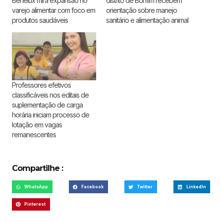
Benelux mira expansão no
distrito de Bonfim recebem
varejo alimentar com foco em
orientação sobre manejo
produtos saudáveis
sanitário e alimentação animal
Professores efetivos
classificáveis nos editais de
suplementação de carga
horária iniciam processo de
lotação em vagas
remanescentes
Compartilhe :
WhatsApp
Facebook
Twitter
LinkedIn
Pinterest