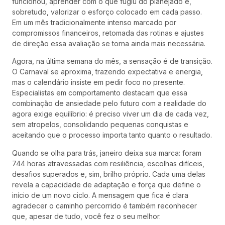
funcionou, aprender com o que fugiu do planejado e,
sobretudo, valorizar o esforço colocado em cada passo.
Em um mês tradicionalmente intenso marcado por
compromissos financeiros, retomada das rotinas e ajustes
de direção essa avaliação se torna ainda mais necessária.
Agora, na última semana do mês, a sensação é de transição.
O Carnaval se aproxima, trazendo expectativa e energia,
mas o calendário insiste em pedir foco no presente.
Especialistas em comportamento destacam que essa
combinação de ansiedade pelo futuro com a realidade do
agora exige equilíbrio: é preciso viver um dia de cada vez,
sem atropelos, consolidando pequenas conquistas e
aceitando que o processo importa tanto quanto o resultado.
Quando se olha para trás, janeiro deixa sua marca: foram
744 horas atravessadas com resiliência, escolhas difíceis,
desafios superados e, sim, brilho próprio. Cada uma delas
revela a capacidade de adaptação e força que define o
início de um novo ciclo. A mensagem que fica é clara
agradecer o caminho percorrido é também reconhecer
que, apesar de tudo, você fez o seu melhor.