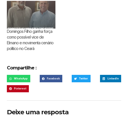
Domingos Filho ganha força
como possível vice de
Elmano e movimenta cenário
político no Ceará
Compartilhe :
WhatsApp
Facebook
Twitter
LinkedIn
Pinterest
Deixe uma resposta