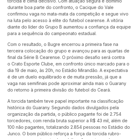
torcida e clima decisivo. Com atuação segura e domínio
durante boa parte do confronto, o Cacique do Vale
confirmou vaga no mata-mata da competição e segue vivo
na luta pelo acesso à elite do futebol cearense. A vitória
diante do líder do Grupo B aumentou a confiança da equipe
para a sequência do campeonato estadual.
Com o resultado, o Bugre encerrou a primeira fase na
terceira colocação do grupo e avançou para as quartas de
final da Série B Cearense. O próximo desafio será contra
o Crato Esporte Clube, em confronto único marcado para o
dia 19 de maio, às 20h, no Estádio Mirandão. A expectativa
é de um duelo equilibrado e de muita pressão, já que a
vaga nas semifinais pode aproximar ainda mais o Guarany
do retorno à primeira divisão do futebol do Ceará.
A torcida também teve papel importante na classificação
histórica do Guarany. Segundo dados divulgados pela
organização da partida, o público pagante foi de 2.754
torcedores, com renda bruta superior a R$ 43 mil, além de
100 não pagantes, totalizando 2.854 pessoas no Estádio do
Junco. O bom público reforça a força da torcida rubro-