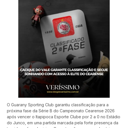
O Guarany Sporting Club garantiu classificação para a
próxima fase da Série B do Campeonato Cearense 2026
após vencer o Itapipoca Esporte Clube por 2 a 0 no Estádio
do Junco, em uma partida marcada pela forte presença da