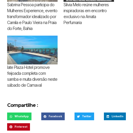
Sabrina Pessoa participa do
Silvia Melo reúne mulheres
Mulheres Experience, evento
inspiradoras em encontro
transformador idealizado por
exclusivo na Amata
Camila e Paulo Vieira na Praia
Perfumaria
do Forte, Bahia
Iate Plaza Hotel promove
feijoada completa com
samba e muita diversão neste
sábado de Carnaval
Compartilhe :
WhatsApp
Facebook
Twitter
LinkedIn
Pinterest