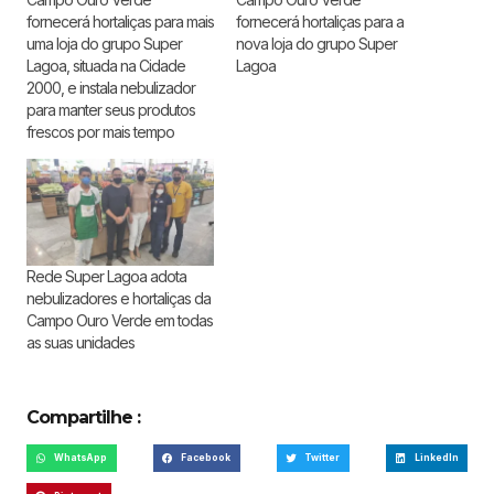
fornecerá hortaliças para mais
fornecerá hortaliças para a
uma loja do grupo Super
nova loja do grupo Super
Lagoa, situada na Cidade
Lagoa
2000, e instala nebulizador
para manter seus produtos
frescos por mais tempo
Rede Super Lagoa adota
nebulizadores e hortaliças da
Campo Ouro Verde em todas
as suas unidades
Compartilhe :
WhatsApp
Facebook
Twitter
LinkedIn