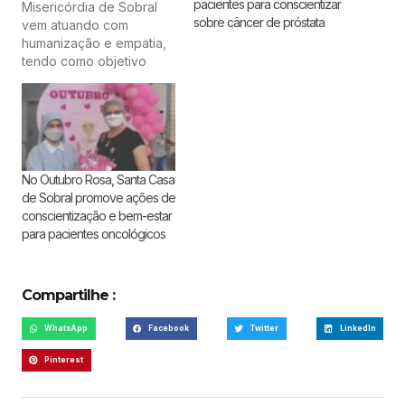
pacientes para conscientizar
Misericórdia de Sobral
sobre câncer de próstata
vem atuando com
humanização e empatia,
tendo como objetivo
principal, amenizar a
angústia dos seus
pacientes durante
tratamentos ou
hospitalizações.
Pensando nisso, o setor
No Outubro Rosa, Santa Casa
de Triagem do serviço
de Sobral promove ações de
de Oncologia realizou,
conscientização e bem-estar
no dia 4 de novembro,
para pacientes oncológicos
uma ação de
conscientização com
pacientes que…
Compartilhe :
WhatsApp
Facebook
Twitter
LinkedIn
Pinterest