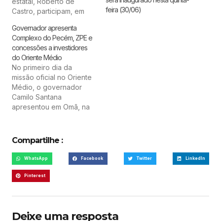
estatal, Roberto de
feira (30/06)
Castro, participam, em
Brasília, da V Reunião da
Governador apresenta
Subcomissão de Indústria
Complexo do Pecém, ZPE e
e Tecnologia da
concessões a investidores
Informação da Comissão
do Oriente Médio
Sino Brasileira de
No primeiro dia da
Concertação e
missão oficial no Oriente
Cooperação Brasil China
Médio, o governador
(Cosban), no Ministério
Camilo Santana
da Indústria, Comércio
apresentou em Omã, na
Exterior e Serviços…
Ásia, as oportunidades
de investimento no Ceará
por meio do Complexo
Compartilhe :
Industrial e Portuário do
Pecém (CIPP), Zona de
WhatsApp
Facebook
Twitter
LinkedIn
Processamento de
Exportação (ZPE) e
Pinterest
Plano de Concessões.
"As agendas em Omã
foram muito…
Deixe uma resposta