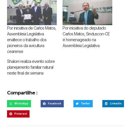
Por iniciativa de Carlos Matos,
Por iniciativa do deputado
Assembleia Legislativa
Carlos Matos, Sinduscon-CE
enaltece o trabalho dos
é homenageado na
pioneiros da avicultura
Assembleia Legislativa
cearense
Shalom realiza evento sobre
planejamento familiar natural
neste final de semana
Compartilhe :
WhatsApp
Facebook
Twitter
LinkedIn
Pinterest