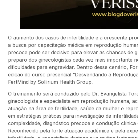
O aumento dos casos de infertilidade e a crescente pro
a busca por capacitação médica em reprodução humana n
precoce pode ser decisivo para elevar as chances de g
preparo dos ginecologistas cada vez mais importante no
dificuldades para engravidar. Dentro desse cenário, Fo
edição do curso presencial “Desvendando a Reprodução
FertMind by Sollirium Health Group.
O treinamento será conduzido pelo Dr. Evangelista Torqu
ginecologista e especialista em reprodução humana, a
atuação na área de fertilidade, saúde da mulher e repr
em estratégias práticas para investigação da infertilida
complexidade, diagnóstico precoce e condução clínica d
Reconhecido pela forte atuação acadêmica e pela exp
infertilidade, o especialista destaca que muitos trata