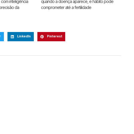
 com inteligência
quando a doença aparece, e hábito pode
 precisão da
comprometer até a fertilidade
r
LinkedIn
Pinterest