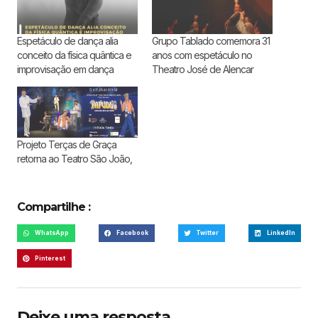
Espetáculo de dança alia
Grupo Tablado comemora 31
conceito da física quântica e
anos com espetáculo no
improvisação em dança
Theatro José de Alencar
Projeto Terças de Graça
retorna ao Teatro São João,
Compartilhe :
WhatsApp
Facebook
Twitter
LinkedIn
Pinterest
Deixe uma resposta