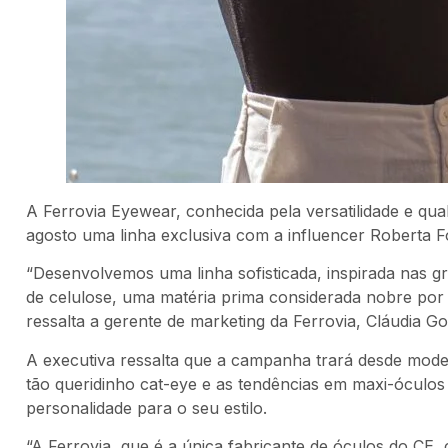
A Ferrovia Eyewear, conhecida pela versatilidade e qua
agosto uma linha exclusiva com a influencer Roberta F
“Desenvolvemos uma linha sofisticada, inspirada nas gr
de celulose, uma matéria prima considerada nobre por s
ressalta a gerente de marketing da Ferrovia, Cláudia G
A executiva ressalta que a campanha trará desde modelo
tão queridinho cat-eye e as tendências em maxi-óculos
personalidade para o seu estilo.
“A Ferrovia, que é a única fabricante de óculos do CE,