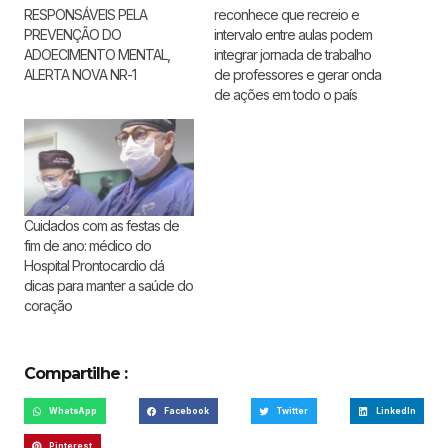
RESPONSÁVEIS PELA
reconhece que recreio e
PREVENÇÃO DO
intervalo entre aulas podem
ADOECIMENTO MENTAL,
integrar jornada de trabalho
ALERTA NOVA NR-1
de professores e gerar onda
de ações em todo o país
Cuidados com as festas de
fim de ano: médico do
Hospital Prontocardio dá
dicas para manter a saúde do
coração
Compartilhe :
WhatsApp
Facebook
Twitter
LinkedIn
Pinterest