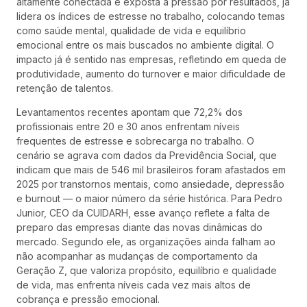
altamente conectada e exposta à pressão por resultados, já
lidera os índices de estresse no trabalho, colocando temas
como saúde mental, qualidade de vida e equilíbrio
emocional entre os mais buscados no ambiente digital. O
impacto já é sentido nas empresas, refletindo em queda de
produtividade, aumento do turnover e maior dificuldade de
retenção de talentos.
Levantamentos recentes apontam que 72,2% dos
profissionais entre 20 e 30 anos enfrentam níveis
frequentes de estresse e sobrecarga no trabalho. O
cenário se agrava com dados da Previdência Social, que
indicam que mais de 546 mil brasileiros foram afastados em
2025 por transtornos mentais, como ansiedade, depressão
e burnout — o maior número da série histórica. Para Pedro
Junior, CEO da CUIDARH, esse avanço reflete a falta de
preparo das empresas diante das novas dinâmicas do
mercado. Segundo ele, as organizações ainda falham ao
não acompanhar as mudanças de comportamento da
Geração Z, que valoriza propósito, equilíbrio e qualidade
de vida, mas enfrenta níveis cada vez mais altos de
cobrança e pressão emocional.