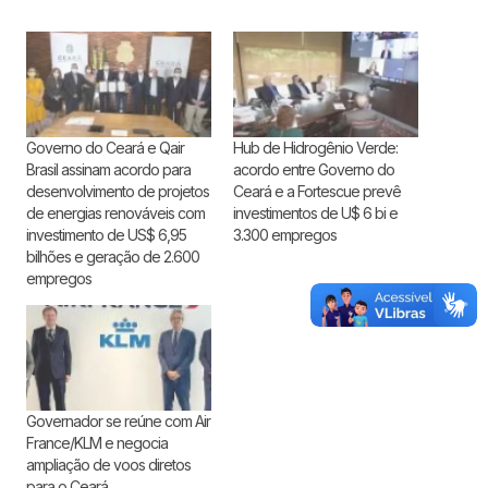
Governo do Ceará e Qair
Hub de Hidrogênio Verde:
Brasil assinam acordo para
acordo entre Governo do
desenvolvimento de projetos
Ceará e a Fortescue prevê
de energias renováveis com
investimentos de U$ 6 bi e
investimento de US$ 6,95
3.300 empregos
bilhões e geração de 2.600
empregos
Governador se reúne com Air
France/KLM e negocia
ampliação de voos diretos
para o Ceará