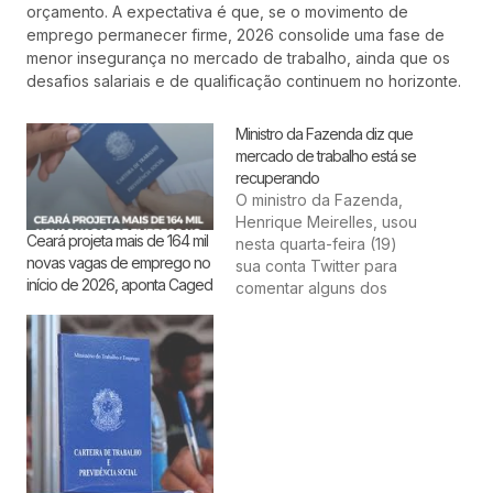
orçamento. A expectativa é que, se o movimento de
emprego permanecer firme, 2026 consolide uma fase de
menor insegurança no mercado de trabalho, ainda que os
desafios salariais e de qualificação continuem no horizonte.
Ministro da Fazenda diz que
mercado de trabalho está se
recuperando
O ministro da Fazenda,
Henrique Meirelles, usou
Ceará projeta mais de 164 mil
nesta quarta-feira (19)
novas vagas de emprego no
sua conta Twitter para
início de 2026, aponta Caged
comentar alguns dos
números divulgados na
segunda-feira pelo
Cadastro Geral de
Empregados e
Desempregados
(Caged), que apontaram
a abertura, em junho, de
9.821 novos postos de
trabalho no país.