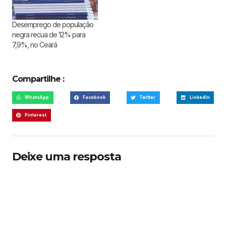
Segundo o ministro, os
resultados mostram “um
Desemprego de população
sinal claro…
negra recua de 12% para
7,9%, no Ceará
Compartilhe :
WhatsApp
Facebook
Twitter
LinkedIn
Pinterest
Deixe uma resposta