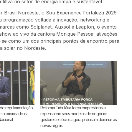
itiva no setor de energia limpa e sustentável.
ar Brasil Nordeste, o Sou Experience Fortaleza 2026
ma programação voltada à inovação, networking e
marcas como Solplanet, Auxsol e Leapton, o evento
show ao vivo da cantora Monique Pessoa, ativações
ndo-se como um dos principais pontos de encontro para
a solar no Nordeste.
nde regulamentação
Reforma Tributária força empresários a
omo prioridade da
repensarem seus modelos de negócio:
acional
gestores e sócios agora precisam dominar as
novas regras