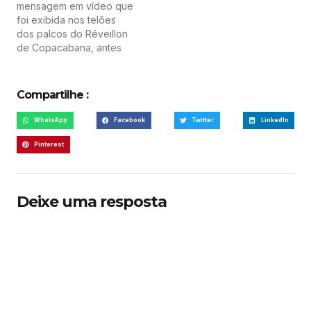
mensagem em vídeo que
foi exibida nos telões
dos palcos do Réveillon
de Copacabana, antes
da queima de fogos.
Francisco parabeniza a
cidade pelo seu
Compartilhe :
aniversário de 450 anos,
comemorado em 2015.
WhatsApp
Facebook
Twitter
LinkedIn
Pinterest
Deixe uma resposta