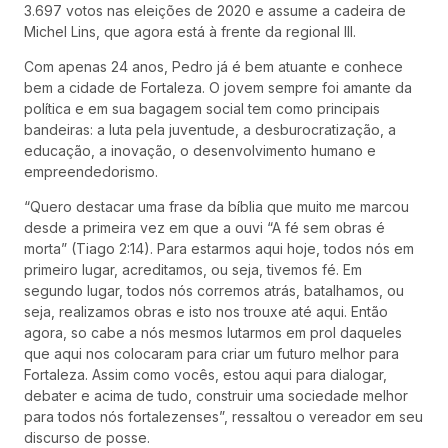
3.697 votos nas eleições de 2020 e assume a cadeira de
Michel Lins, que agora está à frente da regional III.
Com apenas 24 anos, Pedro já é bem atuante e conhece
bem a cidade de Fortaleza. O jovem sempre foi amante da
política e em sua bagagem social tem como principais
bandeiras: a luta pela juventude, a desburocratização, a
educação, a inovação, o desenvolvimento humano e
empreendedorismo.
“Quero destacar uma frase da bíblia que muito me marcou
desde a primeira vez em que a ouvi “A fé sem obras é
morta” (Tiago 2:14). Para estarmos aqui hoje, todos nós em
primeiro lugar, acreditamos, ou seja, tivemos fé. Em
segundo lugar, todos nós corremos atrás, batalhamos, ou
seja, realizamos obras e isto nos trouxe até aqui. Então
agora, so cabe a nós mesmos lutarmos em prol daqueles
que aqui nos colocaram para criar um futuro melhor para
Fortaleza. Assim como vocês, estou aqui para dialogar,
debater e acima de tudo, construir uma sociedade melhor
para todos nós fortalezenses”, ressaltou o vereador em seu
discurso de posse.