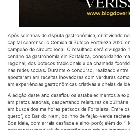
Após semanas de disputa gastronômica, criatividade n
capital cearense, o Comida di Buteco Fortaleza 2026 en
campeão do circuito local. O resultado será divulgado
cenário da gastronomia em Fortaleza, consolidando mai
regional, dos botecos tradicionais e da chamada “comid
nas redes sociais. Durante o concurso, realizado entre 
apostaram em receitas inovadoras com verduras como p
em experiências gastronômicas criativas e cheias de ide
A edição deste ano desafiou os estabelecimentos a expl
em pratos autorais, despertando releituras da culinária
em busca dos melhores petiscos de Fortaleza. Entre o
quero”, do Bar do Nem, bolinho de feijão-verde rechea
Boa Ideia, com arraia desfiada e alho-poró; além do “
apresentou tempurá de camarão com mix de legumes 