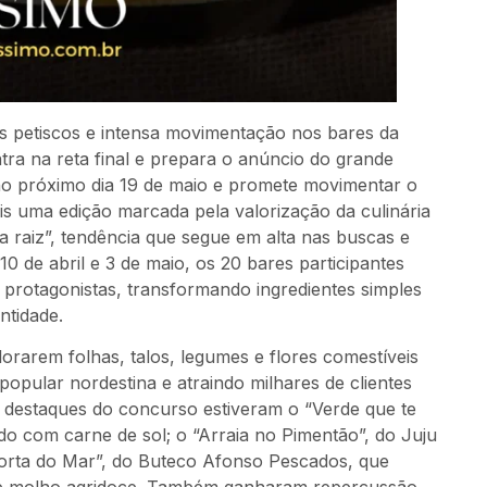
os petiscos e intensa movimentação nos bares da
tra na reta final e prepara o anúncio do grande
 no próximo dia 19 de maio e promete movimentar o
s uma edição marcada pela valorização da culinária
a raiz”, tendência que segue em alta nas buscas e
10 de abril e 3 de maio, os 20 bares participantes
rotagonistas, transformando ingredientes simples
ntidade.
orarem folhas, talos, legumes e flores comestíveis
 popular nordestina e atraindo milhares de clientes
s destaques do concurso estiveram o “Verde que te
do com carne de sol; o “Arraia no Pimentão”, do Juju
Horta do Mar”, do Buteco Afonso Pescados, que
e molho agridoce. Também ganharam repercussão