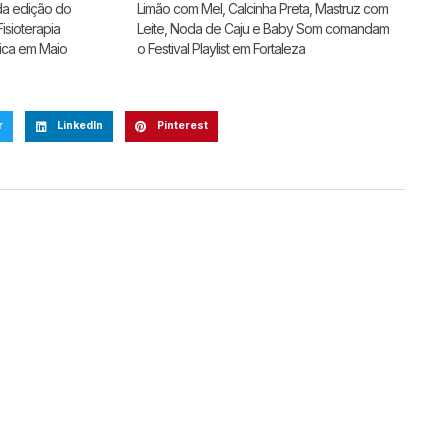
da edição do
Limão com Mel, Calcinha Preta, Mastruz com
isioterapia
Leite, Noda de Caju e Baby Som comandam
tica em Maio
o Festival Playlist em Fortaleza
r
LinkedIn
Pinterest