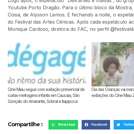
Logo após, o espetáculo “Delirantes e malsãs”, do gru
Youtube Porto Dragão. Para o último bloco da Mostra,
Coisa, de Alysson Lemos. E fechando a noite, o espetá
do Festival das Artes Cênicas. Após cada espetáculo 
Monique Cardoso, diretora do FAC, no perfil @festivald
Cine Miau segue com exibição presencial de
Dia das Crianças vai marc
curtas-metragens infantis em Caucaia, São
exibições do Cine Miau 
Gonçalo do Amarante, Sobral e Itapipoca
Compartilhe :
WhatsApp
Facebook
Twitte