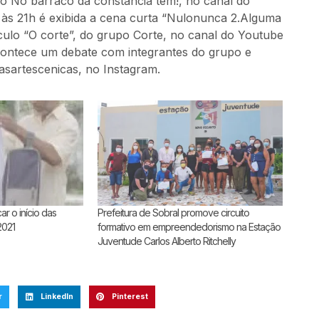
po No barraco da constância tem!, no canal do
 às 21h é exibida a cena curta “Nulonunca 2.Alguma
culo “O corte”, do grupo Corte, no canal do Youtube
acontece um debate com integrantes do grupo e
asartescenicas, no Instagram.
ar o início das
Prefeitura de Sobral promove circuito
2021
formativo em empreendedorismo na Estação
Juventude Carlos Alberto Ritchelly
r
LinkedIn
Pinterest