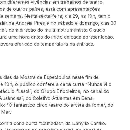
com diferentes vivências em trabalhos de teatro,
ros de outros países, está com apresentações
de semana. Nesta sexta-feira, dia 29, às 19h, tem o
larina Andreia Pires e no sábado e domingo, dias 30
ã”, com direção do multi-instrumentista Claudio
ra uma hora antes do início de cada apresentação.
haverá aferição de temperatura na entrada.
os dias da Mostra de Espetáculos neste fim de
de 19h, o público confere a cena curta “Nunca vi o
áculo “Lastá”, do Grupo Bricoleiros, no canal do
Ausências”, do Coletivo Atuantes em Cena,
 “O fantástico circo teatro do artista da fome”, do
 Mar.
 com a cena curta “Camadas”, de Danyllo Camilo.