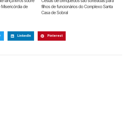
e lança livros sobre
Cestas de brinquedos são sorteadas para
e Misericórdia de
filhos de funcionários do Complexo Santa
Casa de Sobral
r
LinkedIn
Pinterest