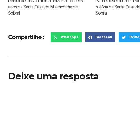
Recital de música marca aniversário de 96
Padre José Linhares Pont
anos da Santa Casa de Misericórdia de
história da Santa Casa d
Sobral
Sobral
Compartilhe :
WhatsApp
Facebook
Twitte
Deixe uma resposta