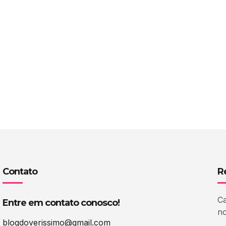
Contato
R
Ca
Entre em contato conosco!
no
blogdoverissimo@gmail.com