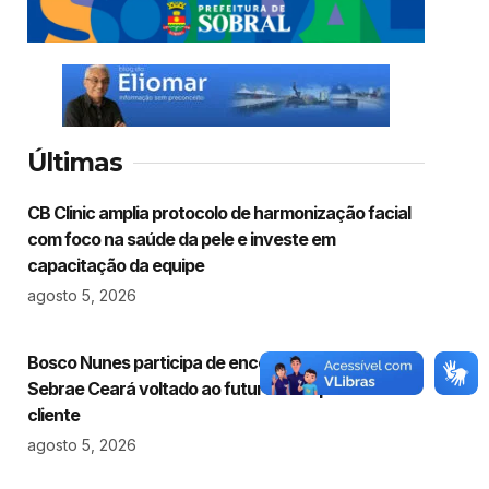
Últimas
CB Clinic amplia protocolo de harmonização facial
com foco na saúde da pele e investe em
capacitação da equipe
agosto 5, 2026
Bosco Nunes participa de encontro estratégico do
Sebrae Ceará voltado ao futuro da experiência do
cliente
agosto 5, 2026